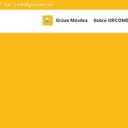
1 704
info@grcomex.com
Grúas Móviles
Sobre GRCOM
GRÚAS MÓVILES
ÚAS MÓVILES
G