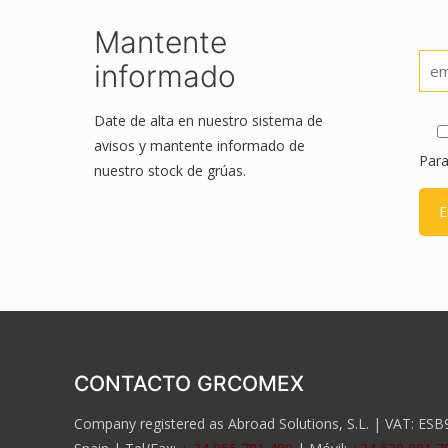
Mantente
Por 
informado
Date de alta en nuestro sistema de
Por 
avisos y mantente informado de
Para
nuestro stock de grúas.
CONTACTO GRCOMEX
Company registered as Abroad Solutions, S.L. | VAT: ESB90