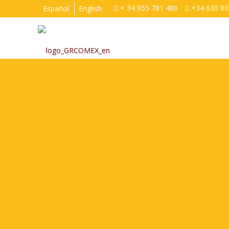
+ 34 955 781 480
+34 630 88
Español
English
GR