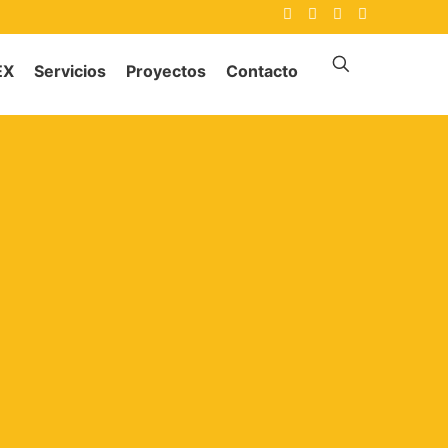
EX
Servicios
Proyectos
Contacto
RÚAS MÓVILES
GRÚAS MÓVILES