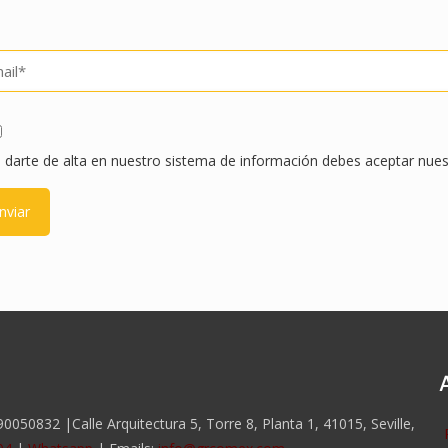
favor, deja este campo vacío.
favor, deja este campo vacío.
 darte de alta en nuestro sistema de información debes aceptar nue
050832 |Calle Arquitectura 5, Torre 8, Planta 1, 41015, Seville,