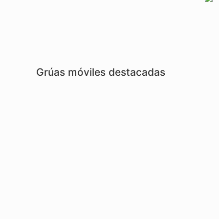
Grúas móviles destacadas
84MTS BOOM OPTIONAL
84MTS
LIEBHERR LTM1500-8.1
LIE
2016
200
GROVE GMK3055
2005